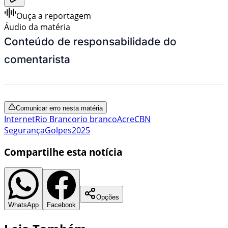
Ouça a reportagem
Áudio da matéria
Conteúdo de responsabilidade do
comentarista
Comunicar erro nesta matéria
Internet
Rio Branco
rio branco
Acre
CBN
Segurança
Golpes
2025
Compartilhe esta notícia
Opções
WhatsApp
Facebook