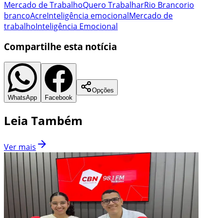
Mercado de Trabalho
Quero Trabalhar
Rio Branco
rio
branco
Acre
Inteligência emocional
Mercado de
trabalho
Inteligência Emocional
Compartilhe esta notícia
Opções
WhatsApp
Facebook
Leia Também
Ver mais