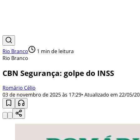
Rio Branco
1
min de leitura
Rio Branco
CBN Segurança: golpe do INSS
Romário Célio
03 de novembro de 2025 às 17:29
• Atualizado em
22/05/20