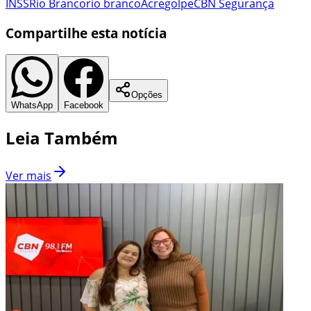
INSS
Rio Branco
rio branco
Acre
golpe
CBN Segurança
Compartilhe esta notícia
Opções
WhatsApp
Facebook
Leia Também
Ver mais