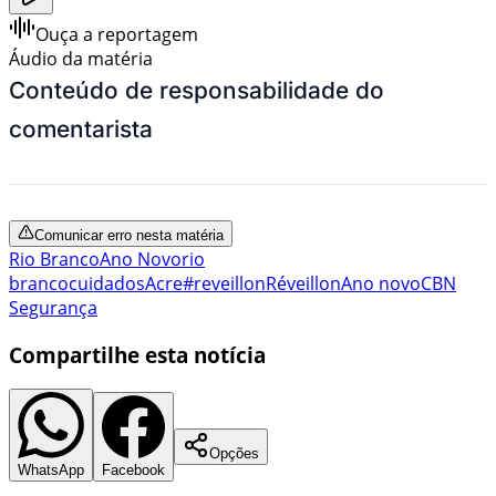
Ouça a reportagem
Áudio da matéria
Conteúdo de responsabilidade do
comentarista
Comunicar erro nesta matéria
Rio Branco
Ano Novo
rio
branco
cuidados
Acre
#reveillon
Réveillon
Ano novo
CBN
Segurança
Compartilhe esta notícia
Opções
WhatsApp
Facebook