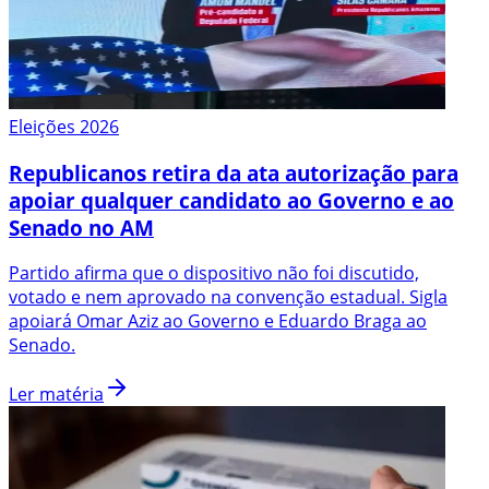
Eleições 2026
Republicanos retira da ata autorização para
apoiar qualquer candidato ao Governo e ao
Senado no AM
Partido afirma que o dispositivo não foi discutido,
votado e nem aprovado na convenção estadual. Sigla
apoiará Omar Aziz ao Governo e Eduardo Braga ao
Senado.
Ler matéria