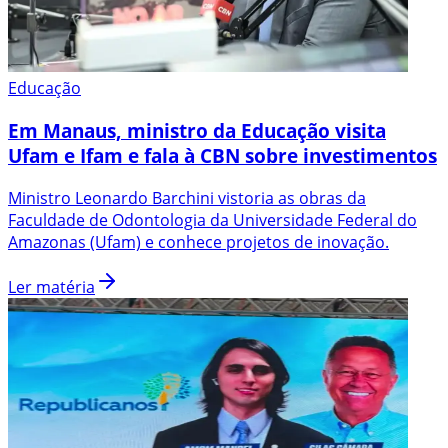
Educação
Em Manaus, ministro da Educação visita
Ufam e Ifam e fala à CBN sobre investimentos
Ministro Leonardo Barchini vistoria as obras da
Faculdade de Odontologia da Universidade Federal do
Amazonas (Ufam) e conhece projetos de inovação.
Ler matéria