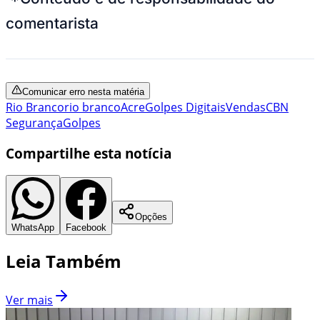
comentarista
Comunicar erro nesta matéria
Rio Branco
rio branco
Acre
Golpes Digitais
Vendas
CBN
Segurança
Golpes
Compartilhe esta notícia
Opções
WhatsApp
Facebook
Leia Também
Ver mais