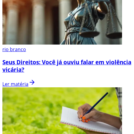
rio branco
Seus Direitos: Você já ouviu falar em violência
vicária?
Ler matéria