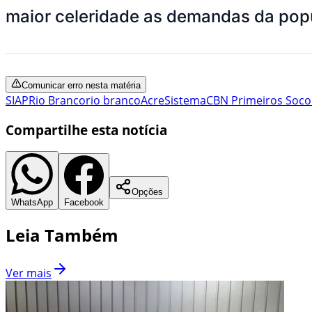
maior celeridade as demandas da pop
Comunicar erro nesta matéria
SIAP
Rio Branco
rio branco
Acre
Sistema
CBN Primeiros Soco
Compartilhe esta notícia
Opções
WhatsApp
Facebook
Leia Também
Ver mais