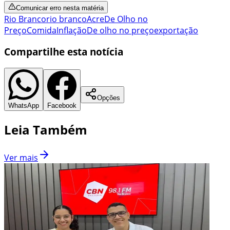
Comunicar erro nesta matéria
Rio Branco
rio branco
Acre
De Olho no
Preço
Comida
Inflação
De olho no preço
exportação
Compartilhe esta notícia
Opções
WhatsApp
Facebook
Leia Também
Ver mais