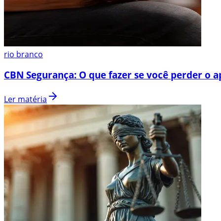
rio branco
CBN Segurança: O que fazer se você perder o a
Ler matéria