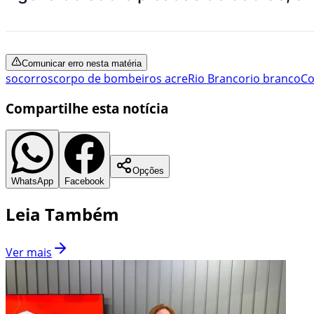
Comunicar erro nesta matéria
socorros
corpo de bombeiros acre
Rio Branco
rio branco
Co
Compartilhe esta notícia
Opções
WhatsApp
Facebook
Leia Também
Ver mais