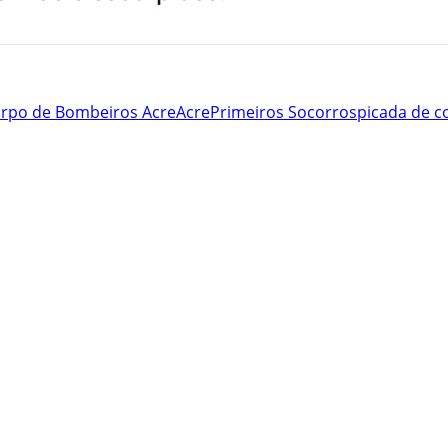
rpo de Bombeiros Acre
Acre
Primeiros Socorros
picada de c