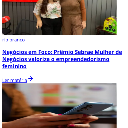
rio branco
Negócios em Foco: Prêmio Sebrae Mulher de
Negócios valoriza o empreendedorismo
feminino
Ler matéria