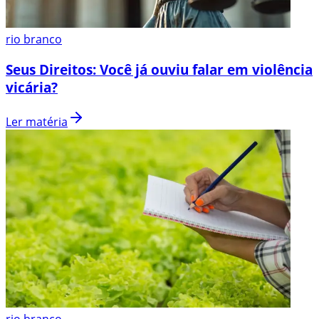
rio branco
Seus Direitos: Você já ouviu falar em violência
vicária?
Ler matéria