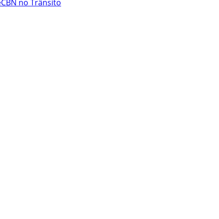
e
CBN no Trânsito