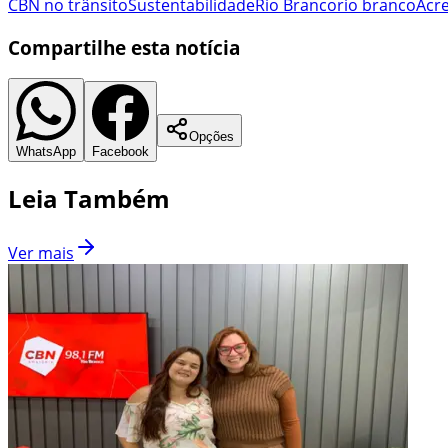
CBN no trânsito
Sustentabilidade
Rio Branco
rio branco
Acr
Compartilhe esta notícia
Opções
WhatsApp
Facebook
Leia Também
Ver mais