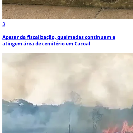
3
Apesar da fiscalização, queimadas continuam e
atingem área de cemitério em Cacoal