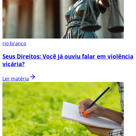
rio branco
Seus Direitos: Você já ouviu falar em violência
vicária?
Ler matéria