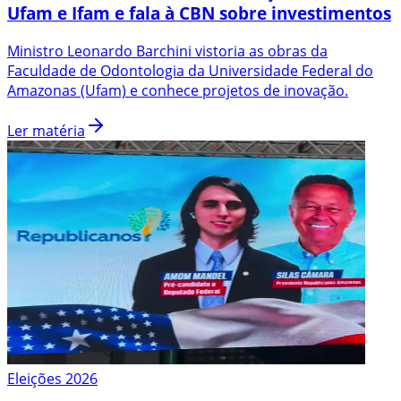
Ufam e Ifam e fala à CBN sobre investimentos
Ministro Leonardo Barchini vistoria as obras da
Faculdade de Odontologia da Universidade Federal do
Amazonas (Ufam) e conhece projetos de inovação.
Ler matéria
Eleições 2026