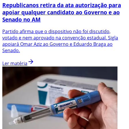
Republicanos retira da ata autorização para
apoiar qualquer candidato ao Governo e ao
Senado no AM
Partido afirma que o dispositivo não foi discutido,
votado e nem aprovado na convenção estadual. Sigla
apoiará Omar Aziz ao Governo e Eduardo Braga ao
Senado.
Ler matéria