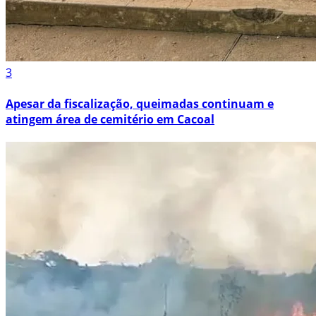
3
Apesar da fiscalização, queimadas continuam e
atingem área de cemitério em Cacoal