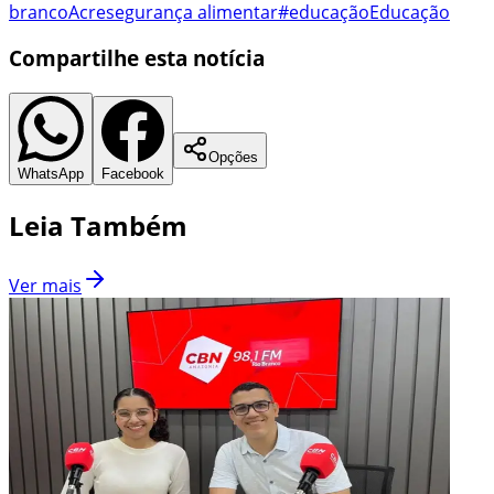
branco
Acre
segurança alimentar
#educação
Educação
Compartilhe esta notícia
Opções
WhatsApp
Facebook
Leia Também
Ver mais