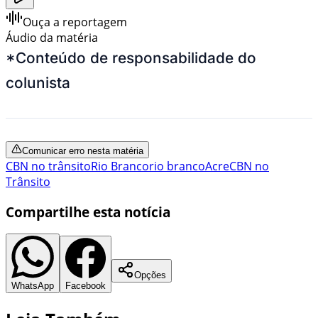
Ouça a reportagem
Áudio da matéria
*Conteúdo de responsabilidade do
colunista
Comunicar erro nesta matéria
CBN no trânsito
Rio Branco
rio branco
Acre
CBN no
Trânsito
Compartilhe esta notícia
Opções
WhatsApp
Facebook