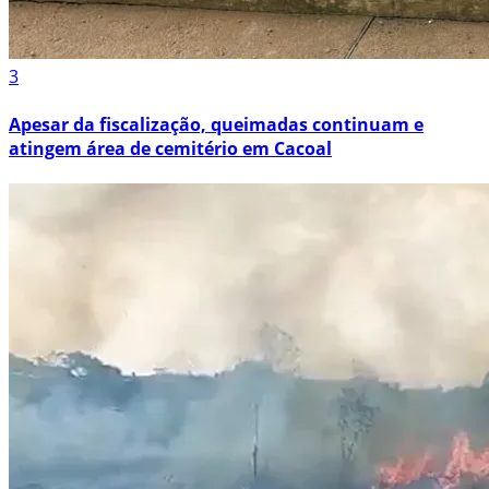
3
Apesar da fiscalização, queimadas continuam e
atingem área de cemitério em Cacoal