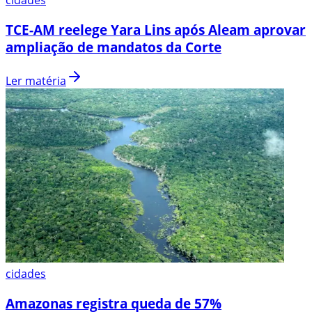
TCE-AM reelege Yara Lins após Aleam aprovar
ampliação de mandatos da Corte
Ler matéria
cidades
Amazonas registra queda de 57%