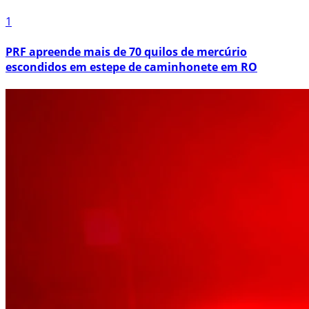
1
PRF apreende mais de 70 quilos de mercúrio
escondidos em estepe de caminhonete em RO