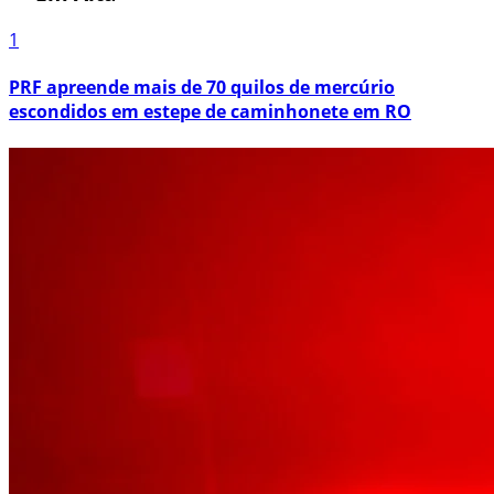
1
PRF apreende mais de 70 quilos de mercúrio
escondidos em estepe de caminhonete em RO