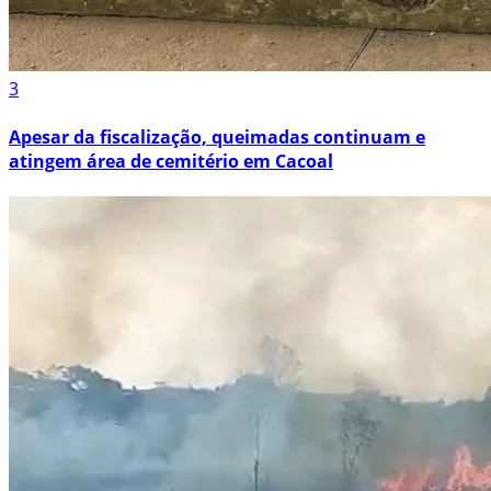
3
Apesar da fiscalização, queimadas continuam e
atingem área de cemitério em Cacoal