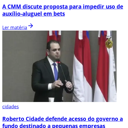
A CMM discute proposta para impedir uso de
auxílio-aluguel em bets
Ler matéria
cidades
Roberto Cidade defende acesso do governo a
fundo destinado a pequenas empresas