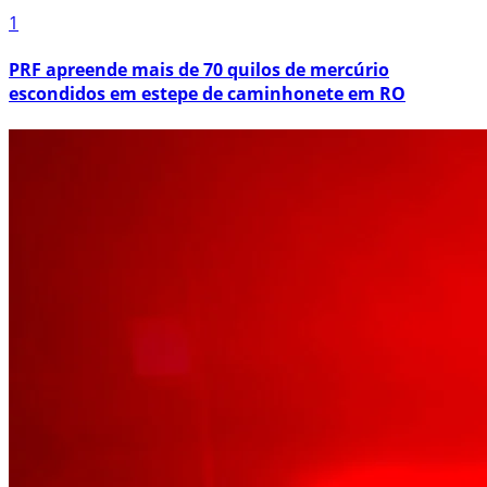
1
PRF apreende mais de 70 quilos de mercúrio
escondidos em estepe de caminhonete em RO