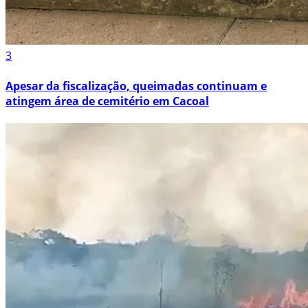
3
Apesar da fiscalização, queimadas continuam e
atingem área de cemitério em Cacoal