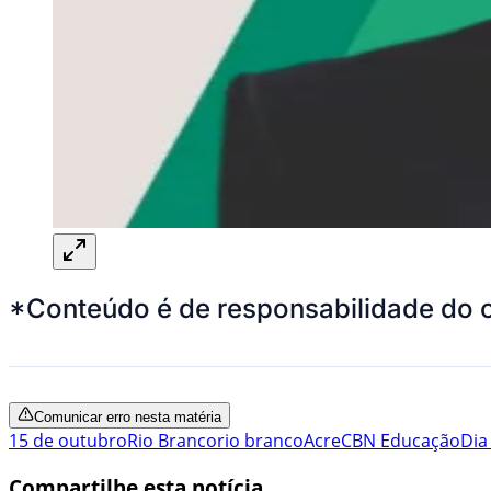
*Conteúdo é de responsabilidade do 
Comunicar erro nesta matéria
15 de outubro
Rio Branco
rio branco
Acre
CBN Educação
Dia
Compartilhe esta notícia