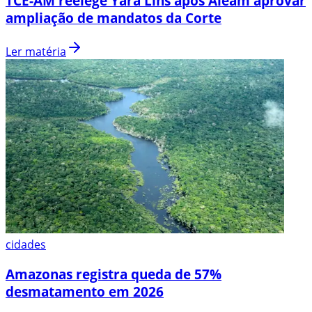
TCE-AM reelege Yara Lins após Aleam aprovar
ampliação de mandatos da Corte
Ler matéria
cidades
Amazonas registra queda de 57%
desmatamento em 2026