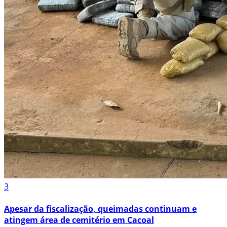
3
Apesar da fiscalização, queimadas continuam e
atingem área de cemitério em Cacoal