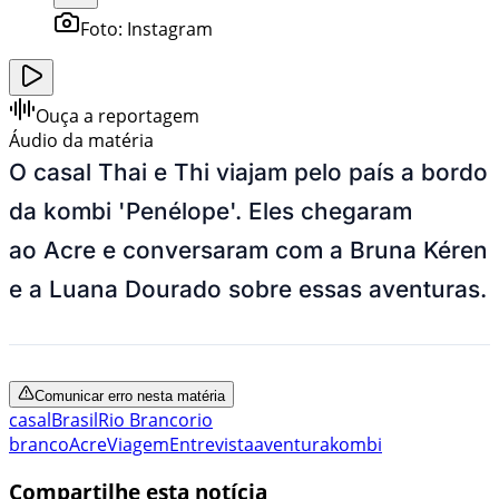
Foto:
Instagram
Ouça a reportagem
Áudio da matéria
O casal Thai e Thi viajam pelo país a bordo
da kombi 'Penélope'. Eles chegaram
ao Acre e conversaram com a Bruna Kéren
e a Luana Dourado sobre essas aventuras.
Comunicar erro nesta matéria
casal
Brasil
Rio Branco
rio
branco
Acre
Viagem
Entrevista
aventura
kombi
Compartilhe esta notícia