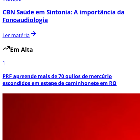
CBN Saúde em Sintonia: A importância da
Fonoaudiologia
Ler matéria
Em Alta
1
PRF apreende mais de 70 quilos de mercúrio
escondidos em estepe de caminhonete em RO