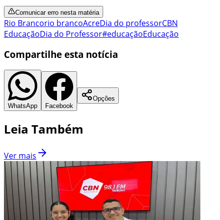
Comunicar erro nesta matéria
Rio Branco
rio branco
Acre
Dia do professor
CBN
Educação
Dia do Professor
#educação
Educação
Compartilhe esta notícia
Opções
WhatsApp
Facebook
Leia Também
Ver mais