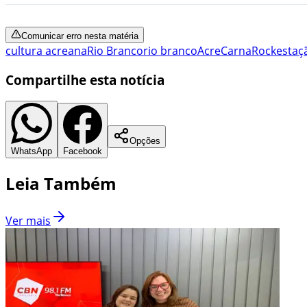
Comunicar erro nesta matéria
cultura acreana
Rio Branco
rio branco
Acre
CarnaRock
estaç
Compartilhe esta notícia
Opções
WhatsApp
Facebook
Leia Também
Ver mais