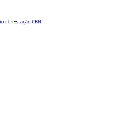
ão cbn
Estação CBN