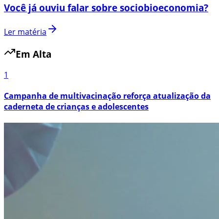
Você já ouviu falar sobre sociobioeconomia?
Ler matéria
Em Alta
1
Campanha de multivacinação reforça atualização da
caderneta de crianças e adolescentes