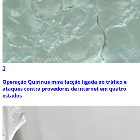
3
Operação Quirinus mira facção ligada ao tráfico e
ataques contra provedores de internet em quatro
estados