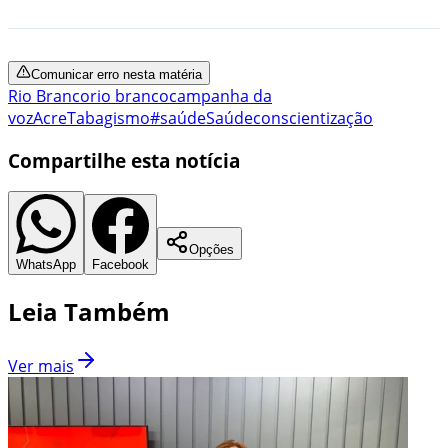
Comunicar erro nesta matéria
Rio Branco
rio branco
campanha da
voz
Acre
Tabagismo
#saúde
Saúde
conscientização
Compartilhe esta notícia
Opções
WhatsApp
Facebook
Leia Também
Ver mais