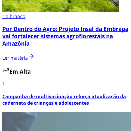
rio branco
Por Dentro do Agro: Projeto Insaf da Embrapa
vai fortalecer sistemas agroflorestais na
Amazônia
Ler matéria
Em Alta
1
Campanha de multivacinação reforça atualização da
caderneta de crianças e adolescentes