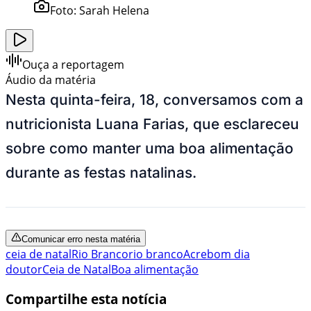
Foto:
Sarah Helena
Ouça a reportagem
Áudio da matéria
Nesta quinta-feira, 18, conversamos com a
nutricionista Luana Farias, que esclareceu
sobre como manter uma boa alimentação
durante as festas natalinas.
Comunicar erro nesta matéria
ceia de natal
Rio Branco
rio branco
Acre
bom dia
doutor
Ceia de Natal
Boa alimentação
Compartilhe esta notícia