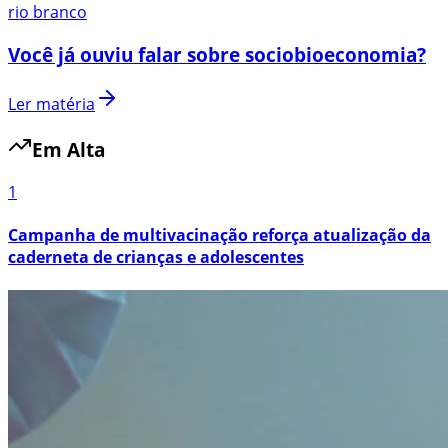
rio branco
Você já ouviu falar sobre sociobioeconomia?
Ler matéria
Em Alta
1
Campanha de multivacinação reforça atualização da
caderneta de crianças e adolescentes