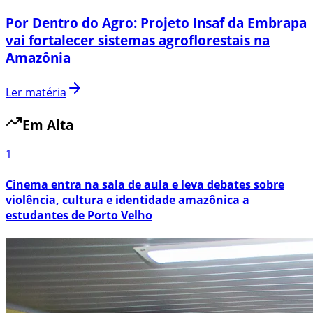
Por Dentro do Agro: Projeto Insaf da Embrapa
vai fortalecer sistemas agroflorestais na
Amazônia
Ler matéria
Em Alta
1
Cinema entra na sala de aula e leva debates sobre
violência, cultura e identidade amazônica a
estudantes de Porto Velho