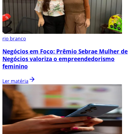
rio branco
Negócios em Foco: Prêmio Sebrae Mulher de
Negócios valoriza o empreendedorismo
feminino
Ler matéria