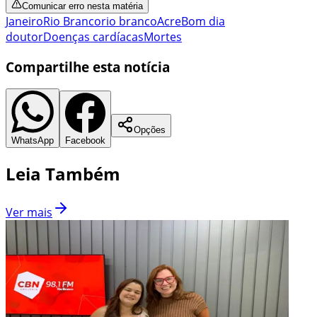
Comunicar erro nesta matéria
Janeiro
Rio Branco
rio branco
Acre
Bom dia
doutor
Doenças cardíacas
Mortes
Compartilhe esta notícia
Opções
WhatsApp
Facebook
Leia Também
Ver mais