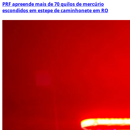
PRF apreende mais de 70 quilos de mercúrio
escondidos em estepe de caminhonete em RO