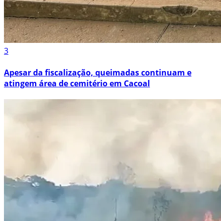
3
Apesar da fiscalização, queimadas continuam e
atingem área de cemitério em Cacoal