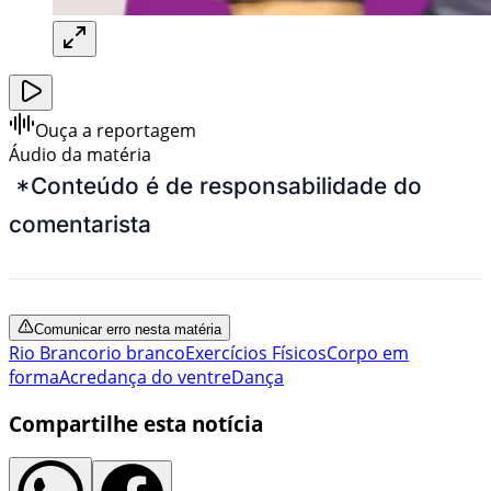
Ouça a reportagem
Áudio da matéria
*Conteúdo é de responsabilidade do
comentarista
Comunicar erro nesta matéria
Rio Branco
rio branco
Exercícios Físicos
Corpo em
forma
Acre
dança do ventre
Dança
Compartilhe esta notícia