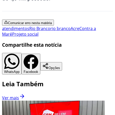
Comunicar erro nesta matéria
atendimentos
Rio Branco
rio branco
Acre
Contra a
Maré
Projeto social
Compartilhe esta notícia
Opções
WhatsApp
Facebook
Leia Também
Ver mais