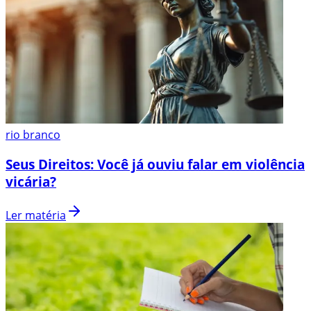
rio branco
Seus Direitos: Você já ouviu falar em violência
vicária?
Ler matéria