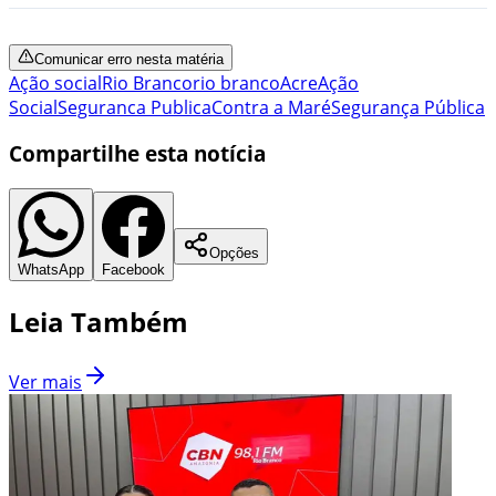
Comunicar erro nesta matéria
Ação social
Rio Branco
rio branco
Acre
Ação
Social
Seguranca Publica
Contra a Maré
Segurança Pública
Compartilhe esta notícia
Opções
WhatsApp
Facebook
Leia Também
Ver mais