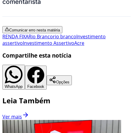
comentarista
Comunicar erro nesta matéria
RENDA FIXA
Rio Branco
rio branco
Investimento
assertivo
Investimento Assertivo
Acre
Compartilhe esta notícia
Opções
WhatsApp
Facebook
Leia Também
Ver mais