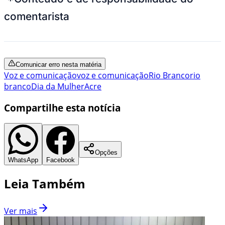
comentarista
Comunicar erro nesta matéria
Voz e comunicação
voz e comunicação
Rio Branco
rio
branco
Dia da Mulher
Acre
Compartilhe esta notícia
Opções
WhatsApp
Facebook
Leia Também
Ver mais