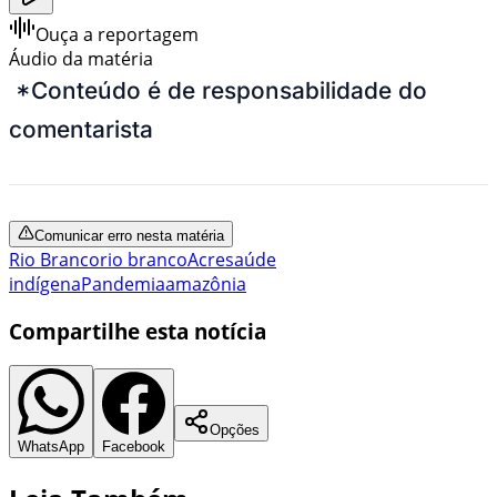
Ouça a reportagem
Áudio da matéria
*Conteúdo é de responsabilidade do
comentarista
Comunicar erro nesta matéria
Rio Branco
rio branco
Acre
saúde
indígena
Pandemia
amazônia
Compartilhe esta notícia
Opções
WhatsApp
Facebook