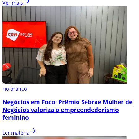
Ver mais
rio branco
Negócios em Foco: Prêmio Sebrae Mulher de
Negócios valoriza o empreendedorismo
feminino
Ler matéria