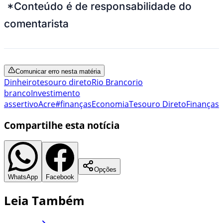
*Conteúdo é de responsabilidade do
comentarista
Comunicar erro nesta matéria
Dinheiro
tesouro direto
Rio Branco
rio
branco
Investimento
assertivo
Acre
#finanças
Economia
Tesouro Direto
Finanças
Compartilhe esta notícia
Opções
WhatsApp
Facebook
Leia Também