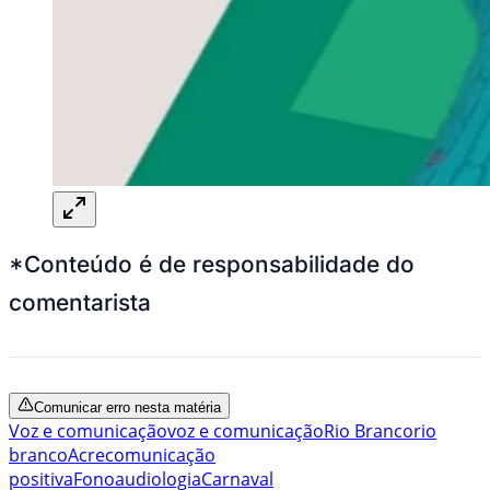
*Conteúdo é de responsabilidade do
comentarista
Comunicar erro nesta matéria
Voz e comunicação
voz e comunicação
Rio Branco
rio
branco
Acre
comunicação
positiva
Fonoaudiologia
Carnaval