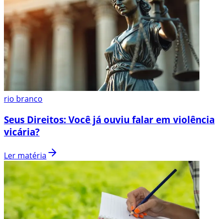
rio branco
Seus Direitos: Você já ouviu falar em violência
vicária?
Ler matéria