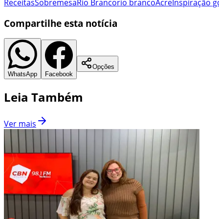
Receitas
Sobremesa
Rio Branco
rio branco
Acre
Inspiração 
Compartilhe esta notícia
Opções
WhatsApp
Facebook
Leia Também
Ver mais