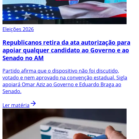
Eleições 2026
Republicanos retira da ata autorização para
apoiar qualquer candidato ao Governo e ao
Senado no AM
Partido afirma que o dispositivo não foi discutido,
votado e nem aprovado na convenção estadual. Sigla
apoiará Omar Aziz ao Governo e Eduardo Braga ao
Senado.
Ler matéria