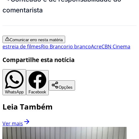
comentarista
Comunicar erro nesta matéria
estreia de filmes
Rio Branco
rio branco
Acre
CBN Cinema
Compartilhe esta notícia
Opções
WhatsApp
Facebook
Leia Também
Ver mais