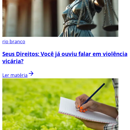
rio branco
Seus Direitos: Você já ouviu falar em violência
vicária?
Ler matéria