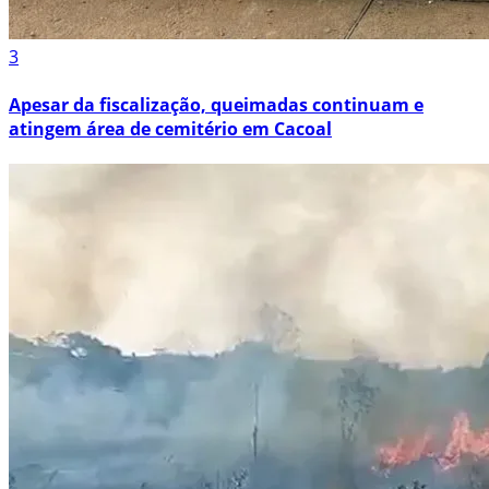
3
Apesar da fiscalização, queimadas continuam e
atingem área de cemitério em Cacoal