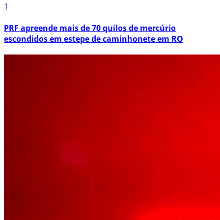
1
PRF apreende mais de 70 quilos de mercúrio
escondidos em estepe de caminhonete em RO