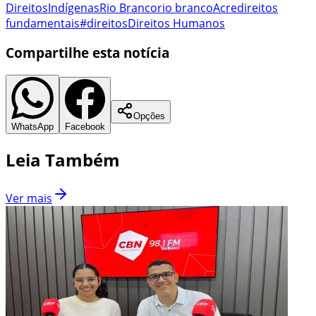
Direitos
Indígenas
Rio Branco
rio branco
Acre
direitos
fundamentais
#direitos
Direitos Humanos
Compartilhe esta notícia
Opções
WhatsApp
Facebook
Leia Também
Ver mais