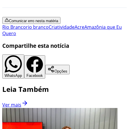
Comunicar erro nesta matéria
Rio Branco
rio branco
Criatividade
Acre
Amazônia que Eu
Quero
Compartilhe esta notícia
Opções
WhatsApp
Facebook
Leia Também
Ver mais