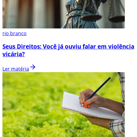
rio branco
Seus Direitos: Você já ouviu falar em violência
vicária?
Ler matéria