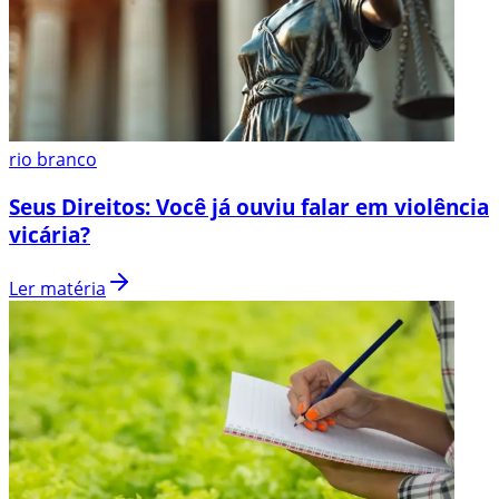
rio branco
Seus Direitos: Você já ouviu falar em violência
vicária?
Ler matéria