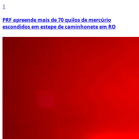
1
PRF apreende mais de 70 quilos de mercúrio
escondidos em estepe de caminhonete em RO