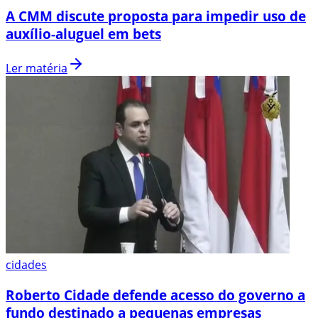
A CMM discute proposta para impedir uso de
auxílio-aluguel em bets
Ler matéria
cidades
Roberto Cidade defende acesso do governo a
fundo destinado a pequenas empresas