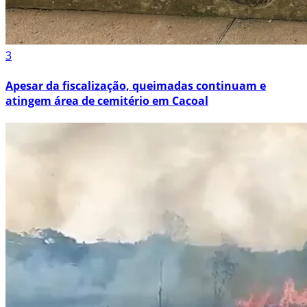
3
Apesar da fiscalização, queimadas continuam e
atingem área de cemitério em Cacoal