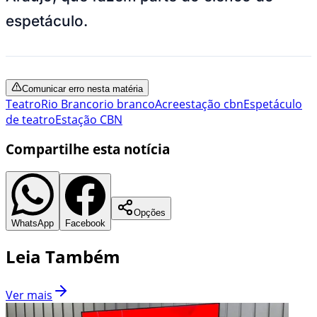
espetáculo.
Comunicar erro nesta matéria
Teatro
Rio Branco
rio branco
Acre
estação cbn
Espetáculo
de teatro
Estação CBN
Compartilhe esta notícia
Opções
WhatsApp
Facebook
Leia Também
Ver mais