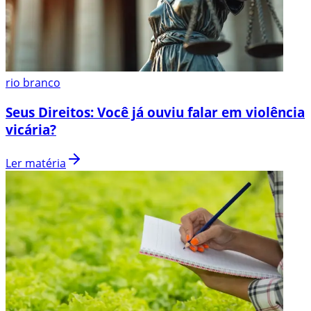
rio branco
Seus Direitos: Você já ouviu falar em violência
vicária?
Ler matéria