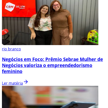
rio branco
Negócios em Foco: Prêmio Sebrae Mulher de
Negócios valoriza o empreendedorismo
feminino
Ler matéria