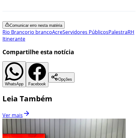
Comunicar erro nesta matéria
Rio Branco
rio branco
Acre
Servidores Públicos
Palestra
RH
Itinerante
Compartilhe esta notícia
Opções
WhatsApp
Facebook
Leia Também
Ver mais