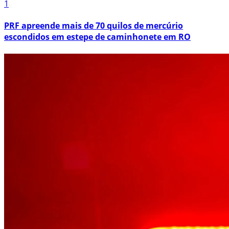
1
PRF apreende mais de 70 quilos de mercúrio
escondidos em estepe de caminhonete em RO