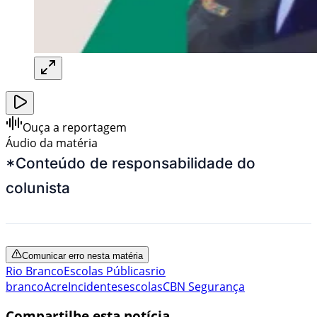
Ouça a reportagem
Áudio da matéria
*Conteúdo de responsabilidade do
colunista
Comunicar erro nesta matéria
Rio Branco
Escolas Públicas
rio
branco
Acre
Incidentes
escolas
CBN Segurança
Compartilhe esta notícia