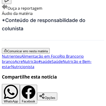
Ouça a reportagem
Áudio da matéria
*Conteúdo de responsabilidade do
colunista
Comunicar erro nesta matéria
Nutrientes
Alimentação em Foco
Rio Branco
rio
branco
Acre
Nutrição
#saúde
Saúde
Nutrição e Bem-
estar
Nutricionista
Compartilhe esta notícia
Opções
WhatsApp
Facebook