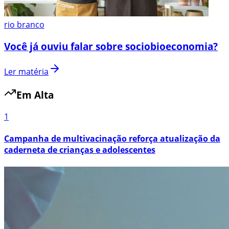
rio branco
Você já ouviu falar sobre sociobioeconomia?
Ler matéria
Em Alta
1
Campanha de multivacinação reforça atualização da
caderneta de crianças e adolescentes