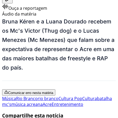
Ouça a reportagem
Áudio da matéria
Bruna Kéren e a Luana Dourado recebem
os Mc's Victor (Thug dog) e o Lucas
Menezes (Mc Menezes) que falam sobre a
expectativa de representar o Acre em uma
das maiores batalhas de freestyle e RAP
do país.
Comunicar erro nesta matéria
Música
Rio Branco
rio branco
Cultura Pop
Cultura
batalha
mc's
música acreana
Acre
Entretenimento
Compartilhe esta notícia