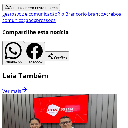
Comunicar erro nesta matéria
gestos
voz e comunicação
Rio Branco
rio branco
Acre
boa
comunicação
expressões
Compartilhe esta notícia
Opções
WhatsApp
Facebook
Leia Também
Ver mais