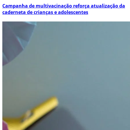
Campanha de multivacinação reforça atualização da
caderneta de crianças e adolescentes