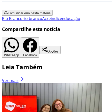
Comunicar erro nesta matéria
Rio Branco
rio branco
Acre
índice
educação
Compartilhe esta notícia
Opções
WhatsApp
Facebook
Leia Também
Ver mais