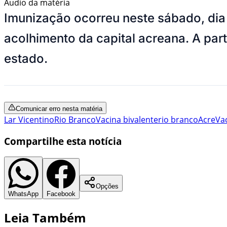
Áudio da matéria
Imunização ocorreu neste sábado, dia 
acolhimento da capital acreana. A part
estado.
Comunicar erro nesta matéria
Lar Vicentino
Rio Branco
Vacina bivalente
rio branco
Acre
Va
Compartilhe esta notícia
Opções
WhatsApp
Facebook
Leia Também