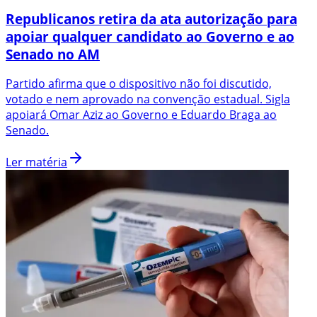
Republicanos retira da ata autorização para
apoiar qualquer candidato ao Governo e ao
Senado no AM
Partido afirma que o dispositivo não foi discutido,
votado e nem aprovado na convenção estadual. Sigla
apoiará Omar Aziz ao Governo e Eduardo Braga ao
Senado.
Ler matéria