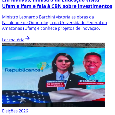
Ufam e Ifam e fala à CBN sobre investimentos
Ministro Leonardo Barchini vistoria as obras da
Faculdade de Odontologia da Universidade Federal do
Amazonas (Ufam) e conhece projetos de inovação.
Ler matéria
Eleições 2026