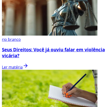
rio branco
Seus Direitos: Você já ouviu falar em violência
vicária?
Ler matéria