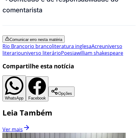
comentarista
Comunicar erro nesta matéria
Rio Branco
rio branco
literatura inglesa
Acre
universo
literario
universo literário
Poesia
william shakespeare
Compartilhe esta notícia
Opções
WhatsApp
Facebook
Leia Também
Ver mais