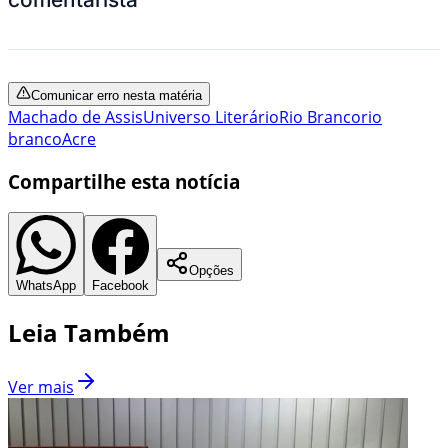
Comunicar erro nesta matéria
Machado de Assis
Universo Literário
Rio Branco
rio
branco
Acre
Compartilhe esta notícia
Opções
WhatsApp
Facebook
Leia Também
Ver mais