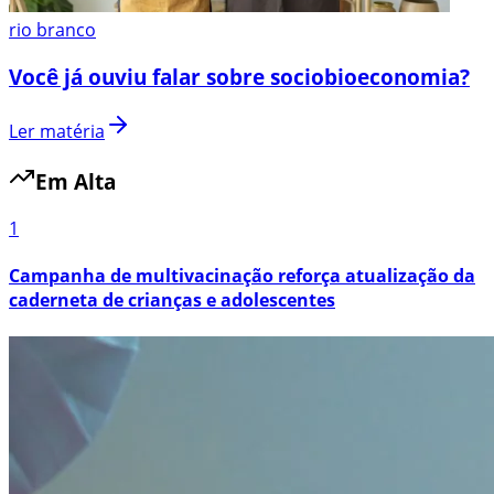
rio branco
Você já ouviu falar sobre sociobioeconomia?
Ler matéria
Em Alta
1
Campanha de multivacinação reforça atualização da
caderneta de crianças e adolescentes