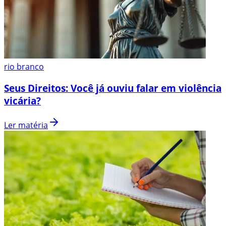
rio branco
Seus Direitos: Você já ouviu falar em violência
vicária?
Ler matéria