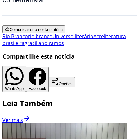
Comunicar erro nesta matéria
Rio Branco
rio branco
Universo literário
Acre
literatura
brasileira
graciliano ramos
Compartilhe esta notícia
Opções
WhatsApp
Facebook
Leia Também
Ver mais