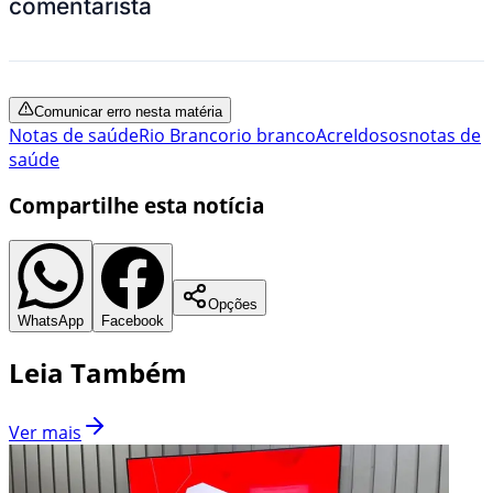
comentarista
Comunicar erro nesta matéria
Notas de saúde
Rio Branco
rio branco
Acre
Idosos
notas de
saúde
Compartilhe esta notícia
Opções
WhatsApp
Facebook
Leia Também
Ver mais