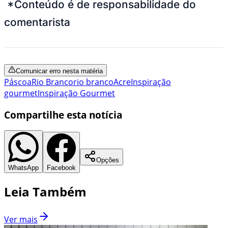
*Conteúdo é de responsabilidade do
comentarista
Comunicar erro nesta matéria
Páscoa
Rio Branco
rio branco
Acre
Inspiração
gourmet
Inspiração Gourmet
Compartilhe esta notícia
Opções
WhatsApp
Facebook
Leia Também
Ver mais