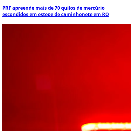
PRF apreende mais de 70 quilos de mercúrio
escondidos em estepe de caminhonete em RO