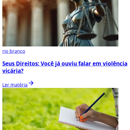
rio branco
Seus Direitos: Você já ouviu falar em violência
vicária?
Ler matéria