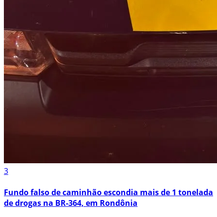
3
Fundo falso de caminhão escondia mais de 1 tonelada
de drogas na BR-364, em Rondônia