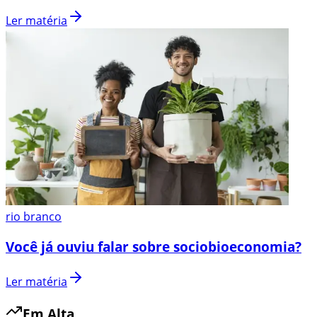
Ler matéria
rio branco
Você já ouviu falar sobre sociobioeconomia?
Ler matéria
Em Alta